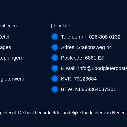
amheden
Contact
etel
Telefoon nr: 026-808 0132
kages
Adres: Stationsweg 44
toppingen
Postcode: 6861 EJ
E-Mail:
info@Loodgieterooste
gieterwerk
KVK: 73123684
BTW: NL859364537B01
ieter.nl
. De best beoordeelde landelijke loodgieter van Nederland