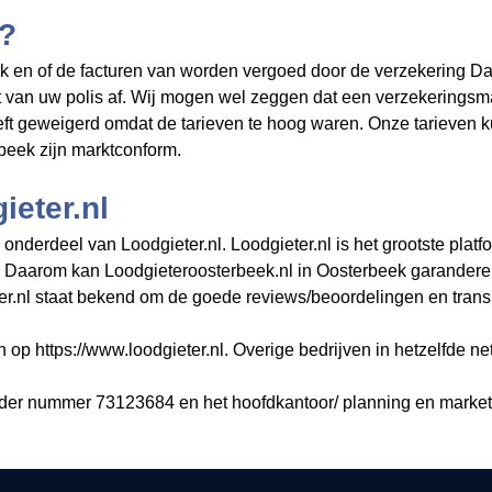
t?
k en of de facturen van
worden vergoed door de verzekering Daa
t van uw polis af. Wij mogen wel zeggen dat een verzekeringsm
eft geweigerd omdat de tarieven te hoog waren. Onze tarieven 
beek zijn marktconform.
eter.nl
nderdeel van Loodgieter.nl. Loodgieter.nl is het grootste platf
. Daarom kan Loodgieteroosterbeek.nl in Oosterbeek garandere
r.nl staat bekend om de goede reviews/beoordelingen en transpa
n op https://www.loodgieter.nl. Overige bedrijven in hetzelfde ne
nder nummer 73123684 en het hoofdkantoor/ planning en market