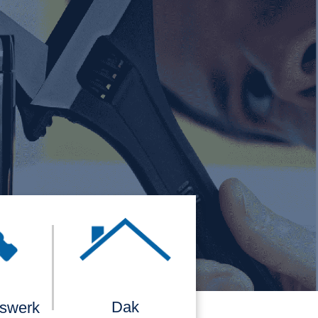
Dak
rswerk