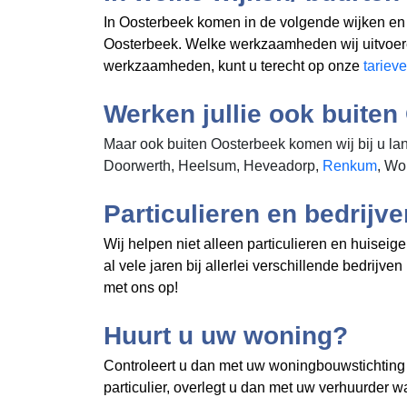
In Oosterbeek komen in de volgende wijken en
Oosterbeek. Welke werkzaamheden wij uitvoer
werkzaamheden, kunt u terecht op onze
tariev
Werken jullie ook buite
Maar ook buiten Oosterbeek komen wij bij u lang
Doorwerth, Heelsum, Heveadorp,
Renkum
, Wo
Particulieren en bedrijv
Wij helpen niet alleen particulieren en huise
al vele jaren bij allerlei verschillende bedri
met ons op!
Huurt u uw woning?
Controleert u dan met uw woningbouwstichting o
particulier, overlegt u dan met uw verhuurder w