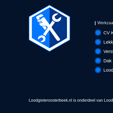
Werkza
CV K
Lek
Vers
Dak
Lood
Loodgieteroosterbeek.nl is onderdeel van
Loodg